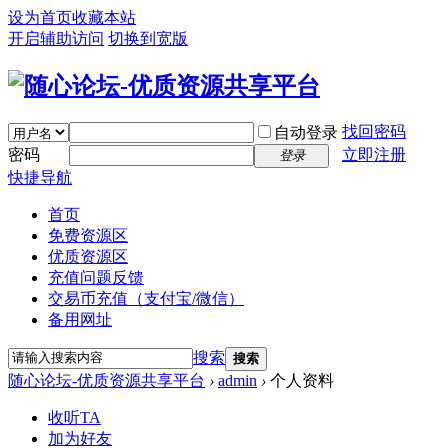
设为首页
收藏本站
开启辅助访问
切换到宽版
找回密码
自动登录
密码
立即注册
登录
快捷导航
首页
免费资源区
优质资源区
充值问题反馈
交易币充值（支付宝/微信）
备用网址
搜索
搜索
随心论坛-优质资源共享平台
›
admin
›
个人资料
收听TA
加为好友