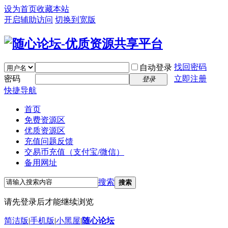
设为首页
收藏本站
开启辅助访问
切换到宽版
找回密码
自动登录
密码
立即注册
登录
快捷导航
首页
免费资源区
优质资源区
充值问题反馈
交易币充值（支付宝/微信）
备用网址
搜索
搜索
请先登录后才能继续浏览
简洁版
|
手机版
|
小黑屋
|
随心论坛