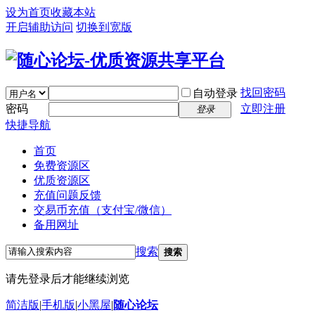
设为首页
收藏本站
开启辅助访问
切换到宽版
找回密码
自动登录
密码
立即注册
登录
快捷导航
首页
免费资源区
优质资源区
充值问题反馈
交易币充值（支付宝/微信）
备用网址
搜索
搜索
请先登录后才能继续浏览
简洁版
|
手机版
|
小黑屋
|
随心论坛