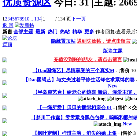
优质资源区
今日:
31
|
主题:
266
1
2
3
4
5
6
7
8
9
10
... 134
/ 134 页
下一页
返 回
新窗
全部主题
最新
热门
热帖
精华
更多
作者
回复/查看
最后
隐藏置顶帖
遇到失效帖，请点击留言
版块主题
充值没到账的朋友，请点击留言
【Dao国绳艺】尽情享受的三个真实M
- [售价
10
【Dao国绳艺】与丈夫过着平静生活却乞求紧缚的妻
New
【半岛束艺台】给老公的惊喜 海语、泽爱主演
【一绳所爱】贝贝的捆绑相亲会 01
- [售价
3
交
【梦川工作室】雯雯紧身黑色包臀，呜呜和眼神
New
【枫叶定制】柠琪主演，消失的她 上集
- [售价
3