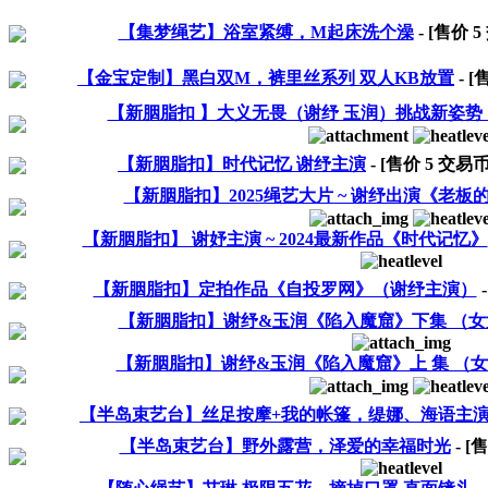
【集梦绳艺】浴室紧缚，M起床洗个澡
- [售价
5
【金宝定制】黑白双M，裤里丝系列 双人KB放置
- 
【新胭脂扣 】大义无畏（谢纾 玉润）挑战新姿势 
【新胭脂扣】时代记忆 谢纾主演
- [售价
5
交易币
【新胭脂扣】2025绳艺大片 ~ 谢纾出演《老板
【新胭脂扣】 谢妤主演 ~ 2024最新作品《时代记忆》
【新胭脂扣】定拍作品《自投罗网》（谢纾主演）
【新胭脂扣】谢纾&玉润《陷入魔窟》下集 （女
【新胭脂扣】谢纾&玉润《陷入魔窟》上 集 （
【半岛束艺台】丝足按摩+我的帐篷，缇娜、海语主
【半岛束艺台】野外露营，泽爱的幸福时光
- [