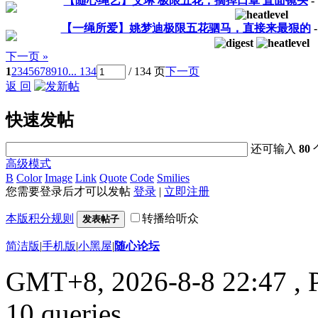
【随心绳艺】艾琳 极限五花，摘掉口罩 直面镜头
-
【一绳所爱】姚梦迪极限五花驷马，直接来最狠的
下一页 »
1
2
3
4
5
6
7
8
9
10
... 134
/ 134 页
下一页
返 回
快速发帖
还可输入
80
高级模式
B
Color
Image
Link
Quote
Code
Smilies
您需要登录后才可以发帖
登录
|
立即注册
本版积分规则
转播给听众
发表帖子
简洁版
|
手机版
|
小黑屋
|
随心论坛
GMT+8, 2026-8-8 22:47
, 
10 queries .