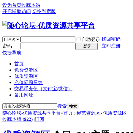
设为首页
收藏本站
开启辅助访问
切换到宽版
找回密码
自动登录
密码
立即注册
登录
快捷导航
首页
免费资源区
优质资源区
充值问题反馈
交易币充值（支付宝/微信）
备用网址
搜索
搜索
随心论坛-优质资源共享平台
»
首页
›
绳艺资源区
›
优质资源区
收藏本版
(
922
)
|
订阅