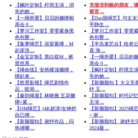
【枫叶定制】柠琪主演，消
充值没到账的朋友，
失的她 ...
留言 ...
【一绳所爱】贝贝的捆绑相
【Dao国绳艺】与丈
亲会 0 ...
平静生 ...
【梦川工作室】雯雯紧身黑
【梦川工作室】雯雯
色包臀 ...
色包臀 ...
【集梦绳艺】浴室紧缚，M
【半岛束艺台】给老
起床洗 ...
喜 海 ...
【金宝定制】黑白双M，裤
【一绳所爱】贝贝的
里丝系 ...
亲会 0 ...
【绳命线】安然楼顶捆绑，
【枫叶定制】柠琪主
绑起来 ...
失的她 ...
【胜景影视】绳艺剧情作
【新胭脂扣 】大义无
品，暗局 ...
纾 玉 ...
【秦韵绳屋】林晓雅 五花捆
【新胭脂扣】时代记忆
绑+紧 ...
主演 ...
【OM绳艺】[4K超清]女神把
【新胭脂扣】2025绳
自己绑 ...
~ 谢 ...
【新胭脂扣】谢纾作品，闷
【新胭脂扣】 谢妤主演
热堵嘴 ...
2024最 ...